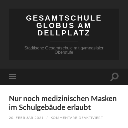
GESAMTSCHULE
GLOBUS AM
DELLPLATZ
Städtische Gesamtschule mit gymnasialer
Oberstufe
Nur noch medizinischen Masken
im Schulgebäude erlaubt
FÜR
20. FEBRUAR 2021
/
KOMMENTARE DEAKTIVIERT
NUR
NOCH