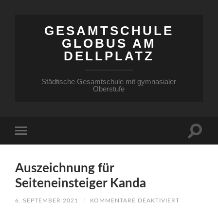
GESAMTSCHULE
GLOBUS AM
DELLPLATZ
Städtische Gesamtschule mit gymnasialer
Oberstufe
Auszeichnung für
Seiteneinsteiger Kanda
FÜR
6. SEPTEMBER 2021
/
KOMMENTARE DEAKTIVIERT
AUSZEICHN
FÜR