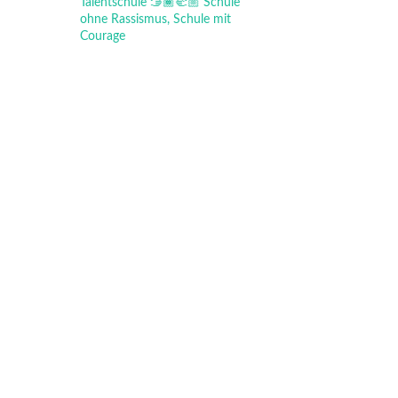
Talentschule
🫱🏾‍🫲🏼 Schule
ohne Rassismus, Schule mit
Courage