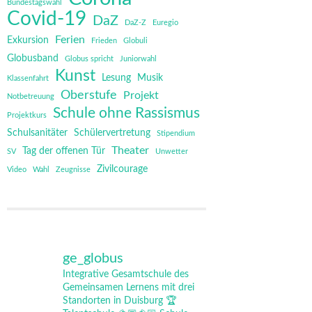
Bundestagswahl
Covid-19
DaZ
DaZ-Z
Euregio
Ferien
Exkursion
Frieden
Globuli
Globusband
Globus spricht
Juniorwahl
Kunst
Lesung
Musik
Klassenfahrt
Oberstufe
Projekt
Notbetreuung
Schule ohne Rassismus
Projektkurs
Schulsanitäter
Schülervertretung
Stipendium
Theater
Tag der offenen Tür
SV
Unwetter
Zivilcourage
Video
Wahl
Zeugnisse
ge_globus
Integrative Gesamtschule des
Gemeinsamen Lernens mit drei
Standorten in Duisburg
🏆