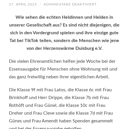
FÜR
27. APRIL 2023
/
KOMMENTARE DEAKTIVIERT
SCHÜLER:INNEN
HELFEN
DER
Wie sehen die echten Heldinnen und Helden in
HERZENSWÄRME
DUISBURG
unserer Gesellschaft aus? Es sind nicht diejenigen, die
E.V.
sich in den Vordergrund spielen und ihre einzige gute
Tat bei TikTok teilen, sondern die Menschen wie jene
von der Herzenswärme Duisburg e.V.
Die vielen Ehrenamtlichen helfen jede Woche bei der
Essensausgabe für Menschen ohne Wohnung mit und
das ganz freiwillig neben ihrer eigentlichen Arbeit.
Die Klasse 9f mit Frau Latos, die Klasse 6c mit Frau
Brinkhoff und Herr Drippe, die Klasse 7b mit Frau
Rothöft und Frau Günel, die Klasse 10c mit Frau
Dreher und Frau Cleve sowie die Klasse 7d mit Frau
Günes und Frau Amendt haben Spenden gesammelt
und bei der Essensausgabe geholfen.