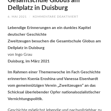
Gesamtschule Globus am
Dellplatz in Duisburg
FÜR
6. MAI 2021
/
KOMMENTARE DEAKTIVIERT
ZWEITZEUGEN
BESUCHEN
DIE
Lebendige Erinnerungen an ein dunkles Kapitel
GESAMTSCHULE
GLOBUS
deutscher Geschichte
AM
Zweitzeugen besuchen die Gesamtschule Globus am
DELLPLATZ
IN
Dellplatz in Duisburg
DUISBURG
von Ingo Grau
Duisburg, im März 2021
Im Rahmen einer Themenwoche im Fach Geschichte
erinnerten Ksenia Eroshina und Vanessa Eisenhardt
vom gemeinnützigen Verein „Zweitzeugen“ an das
Schicksal überlebender Opfer nationalsozialistischer
Vernichtungspolitik.
Geschichte möglichst lebendig und nachvollziehbar zu