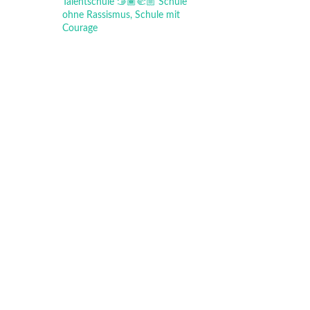
Talentschule
🫱🏾‍🫲🏼 Schule
ohne Rassismus, Schule mit
Courage