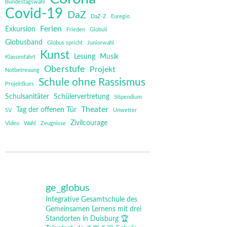
Bundestagswahl
Covid-19
DaZ
DaZ-Z
Euregio
Ferien
Exkursion
Frieden
Globuli
Globusband
Globus spricht
Juniorwahl
Kunst
Lesung
Musik
Klassenfahrt
Oberstufe
Projekt
Notbetreuung
Schule ohne Rassismus
Projektkurs
Schulsanitäter
Schülervertretung
Stipendium
Theater
Tag der offenen Tür
SV
Unwetter
Zivilcourage
Video
Wahl
Zeugnisse
ge_globus
Integrative Gesamtschule des
Gemeinsamen Lernens mit drei
Standorten in Duisburg
🏆