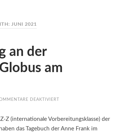
TH: JUNI 2021
g an der
 Globus am
FÜR
OMMENTARE DEAKTIVIERT
ANNE-
FRANK-
TAG
-Z (internationale Vorbereitungsklasse) der
AN
DER
 haben das Tagebuch der Anne Frank im
GESAMTSCHULE