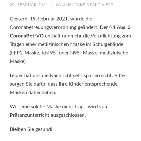
FÜR
20. FEBRUAR 2021
/
KOMMENTARE DEAKTIVIERT
NUR
NOCH
MEDIZINISC
Gestern, 19. Februar 2021, wurde die
MASKEN
IM
Coronabetreuungsverordnung geändert. Der
§ 1 Abs. 3
SCHULGEBÄ
CoronaBetrVO
enthält nunmehr die Verpflichtung zum
ERLAUBT
Tragen einer medizinischen Maske im Schulgebäude
(FFP2-Maske, KN 95- oder N95- Maske, medizinische
Maske).
Leider hat uns die Nachricht sehr spät erreicht. Bitte
sorgen Sie dafür, dass Ihre Kinder entsprechende
Masken dabei haben.
Wer eine solche Maske nicht trägt, wird vom
Präsenzunterricht ausgeschlossen.
Bleiben Sie gesund!