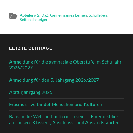
Abteilung 2
,
DaZ
,
Gemeinsames Lernen
,
Schulleben
,
Seiteneinsteiger
LETZTE BEITRÄGE
Anmeldung für die gymnasiale Oberstufe im Schuljahr
2026/2027
Anmeldung für den 5. Jahrgang 2026/2027
Abiturjahrgang 2026
Erasmus+ verbindet Menschen und Kulturen
Raus in die Welt und mittendrin sein! – Ein Rückblick
auf unsere Klassen-, Abschluss- und Auslandsfahrten