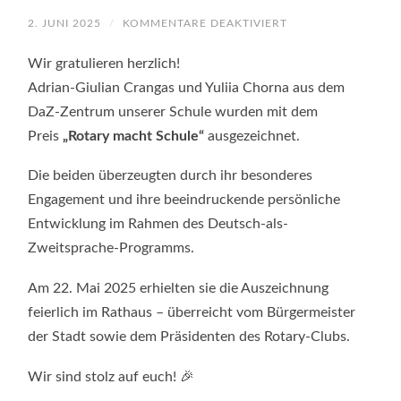
FÜR
2. JUNI 2025
/
KOMMENTARE DEAKTIVIERT
AUSZEICHNUNG
FÜR
BESONDERES
Wir gratulieren herzlich!
ENGAGEMENT:
ROTARY-
Adrian-Giulian Crangas und Yuliia Chorna aus dem
PREIS
DaZ-Zentrum unserer Schule wurden mit dem
FÜR
ADRIAN-
Preis
„Rotary macht Schule“
ausgezeichnet.
GIULIAN
CRANGAS
UND
YULIIA
Die beiden überzeugten durch ihr besonderes
CHORNA
Engagement und ihre beeindruckende persönliche
Entwicklung im Rahmen des Deutsch-als-
Zweitsprache-Programms.
Am 22. Mai 2025 erhielten sie die Auszeichnung
feierlich im Rathaus – überreicht vom Bürgermeister
der Stadt sowie dem Präsidenten des Rotary-Clubs.
Wir sind stolz auf euch! 🎉