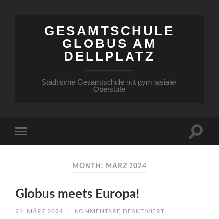
GESAMTSCHULE
GLOBUS AM
DELLPLATZ
Städtische Gesamtschule mit gymnasialer
Oberstufe
MONTH: MÄRZ 2024
Globus meets Europa!
FÜR
21. MÄRZ 2024
/
KOMMENTARE DEAKTIVIERT
GLOBUS