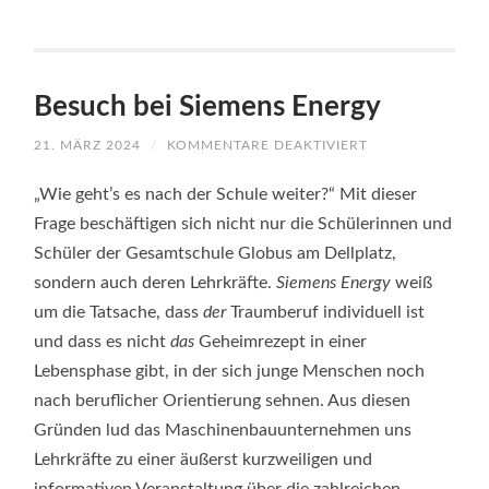
Besuch bei Siemens Energy
FÜR
21. MÄRZ 2024
/
KOMMENTARE DEAKTIVIERT
BESUCH
BEI
SIEMENS
„Wie geht’s es nach der Schule weiter?“ Mit dieser
ENERGY
Frage beschäftigen sich nicht nur die Schülerinnen und
Schüler der Gesamtschule Globus am Dellplatz,
sondern auch deren Lehrkräfte.
Siemens Energy
weiß
um die Tatsache, dass
der
Traumberuf individuell ist
und dass es nicht
das
Geheimrezept in einer
Lebensphase gibt, in der sich junge Menschen noch
nach beruflicher Orientierung sehnen. Aus diesen
Gründen lud das Maschinenbauunternehmen uns
Lehrkräfte zu einer äußerst kurzweiligen und
informativen Veranstaltung über die zahlreichen