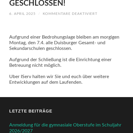
GESCHLOSSEN!
FÜR
6. APRIL 2025
/
KOMMENTARE DEAKTIVIERT
ACHTUNG!!!
GESAMTSCHULE
GLOBUS
BLEIBT
AM
Aufgrund einer Bedrohungslage bleiben am morgigen
7.4.2025
Montag, den 7.4. alle Duisburger Gesamt- und
GESCHLOSSEN!
Sekundarschulen geschlossen.
Aufgrund der Schließung ist die Einrichtung einer
Betreuung nicht möglich.
Uber IServ halten wir Sie und euch über weitere
Entwicklungen auf dem Laufenden.
LETZTE BEITRÄGE
Anmeldung für die gymnasiale Oberstufe im Schuljahr
2026/2027