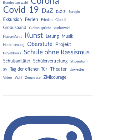
Corona
Bundestagswahl
Covid-19
DaZ
DaZ-Z
Euregio
Ferien
Exkursion
Frieden
Globuli
Globusband
Globus spricht
Juniorwahl
Kunst
Lesung
Musik
Klassenfahrt
Oberstufe
Projekt
Notbetreuung
Schule ohne Rassismus
Projektkurs
Schulsanitäter
Schülervertretung
Stipendium
Theater
Tag der offenen Tür
SV
Unwetter
Zivilcourage
Video
Wahl
Zeugnisse