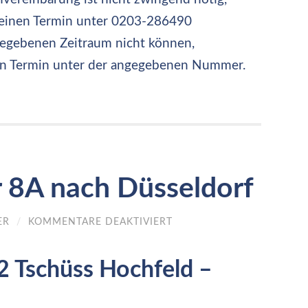
 einen Termin unter 0203-286490
ngegebenen Zeitraum nicht können,
inen Termin unter der angegebenen Nummer.
r 8A nach Düsseldorf
FÜR
ER
/
KOMMENTARE DEAKTIVIERT
KLASSENFAHRT
DER
8A
 Tschüss Hochfeld –
NACH
DÜSSELDORF