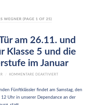
AS WEGNER
(PAGE 1 OF 25)
 Tür am 26.11. und
 Klasse 5 und die
stufe im Januar
FÜR
ER
/
KOMMENTARE DEAKTIVIERT
TAG
DER
OFFENEN
nden Fünftklässler findet am Samstag, den
TÜR
AM
is 12 Uhr in unserer Dependance an der
26.11.
UND
rg, statt.