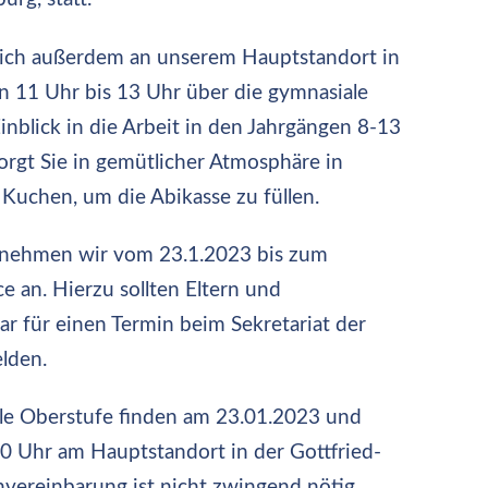
ANMELDUNGEN
FÜR
KLASSE
sich außerdem an unserem Hauptstandort in
5
n 11 Uhr bis 13 Uhr über die gymnasiale
UND
DIE
nblick in die Arbeit in den Jahrgängen 8-13
GYMNASIALE
OBERSTUFE
orgt Sie in gemütlicher Atmosphäre in
IM
JANUAR
Kuchen, um die Abikasse zu füllen.
e nehmen wir vom 23.1.2023 bis zum
 an. Hierzu sollten Eltern und
ar für einen Termin beim Sekretariat der
lden.
le Oberstufe finden am 23.01.2023 und
0 Uhr am Hauptstandort in der Gottfried-
nvereinbarung ist nicht zwingend nötig,