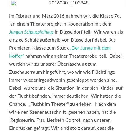
7D:
DER
JUNGE
MIT
Im Februar und März 2016 nahmen wir, die Klasse 7d,
DEM
KOFFER
an einem Theaterprojekt in Kooperation mit dem
Jungen Schauspielhaus
in Düsseldorf teil. Wir waren als
einzige Schule außerhalb von Düsseldorf dabei. Als
Premieren-Klasse zum Stück
„Der Junge mit dem
Koffer“
nahmen wir an einer Theaterprobe teil. Dabei
wurden wir zu unserer Überraschung zum
Zuschauerraum hingeführt, wo wir wie Flüchtlinge
immer wieder irgendwohin geschleppt worden sind.
Dabei wurde uns die Situation, in der sich Kinder auf
der Flucht befinden, immer deutlicher. Wir hatten die
Chance, „Flucht im Theater“ zu erleben. Nach dem
wir einen Szenenausschnitt gesehen haben, hat die
Regisseurin, Frau Liesbeth Coltrof, nach unseren
Eindrücken gefragt. Wir sind stolz darauf, dass die