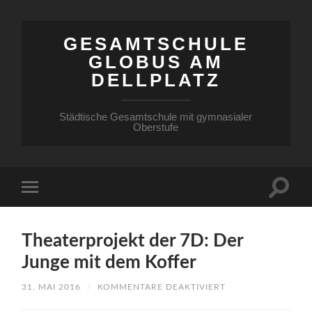
GESAMTSCHULE
GLOBUS AM
DELLPLATZ
Städtische Gesamtschule mit gymnasialer
Oberstufe
Theaterprojekt der 7D: Der
Junge mit dem Koffer
FÜR
31. MAI 2016
/
KOMMENTARE DEAKTIVIERT
THEATERPROJEKT
DER