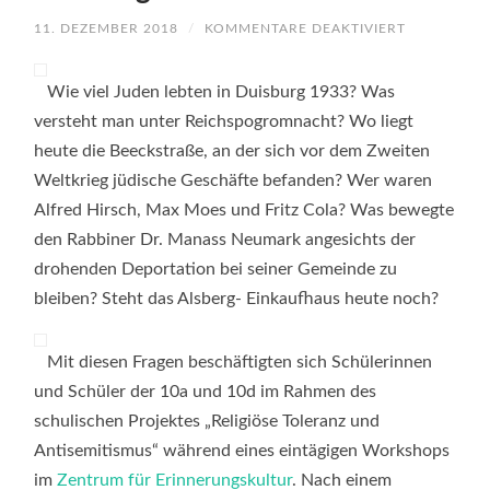
FÜR
11. DEZEMBER 2018
/
KOMMENTARE DEAKTIVIERT
WORKSHO
ZUM
THEMA
“JÜDISCHES
Wie viel Juden lebten in Duisburg 1933? Was
LEBEN
IN
versteht man unter Reichspogromnacht? Wo liegt
DUISBURG“
heute die Beeckstraße, an der sich vor dem Zweiten
IN
ZENTRUM
Weltkrieg jüdische Geschäfte befanden? Wer waren
FÜR
ERINNERU
Alfred Hirsch, Max Moes und Fritz Cola? Was bewegte
DUISBURG
den Rabbiner Dr. Manass Neumark angesichts der
drohenden Deportation bei seiner Gemeinde zu
bleiben? Steht das Alsberg- Einkaufhaus heute noch?
Mit diesen Fragen beschäftigten sich Schülerinnen
und Schüler der 10a und 10d im Rahmen des
schulischen Projektes „Religiöse Toleranz und
Antisemitismus“ während eines eintägigen Workshops
im
Zentrum für Erinnerungskultur
. Nach einem