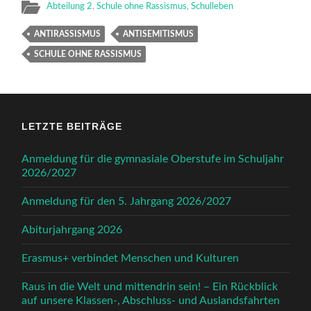
Abteilung 2
,
Schule ohne Rassismus
,
Schulleben
ANTIRASSISMUS
ANTISEMITISMUS
SCHULE OHNE RASSISMUS
LETZTE BEITRÄGE
Anmeldung für die gymnasiale Oberstufe im Schuljahr
2026/2027
Anmeldung für den 5. Jahrgang 2026/2027
Abiturjahrgang 2026
Erasmus+ verbindet Menschen und Kulturen
Raus in die Welt und mittendrin sein! – Ein Rückblick
auf unsere Klassen-, Abschluss- und Auslandsfahrten