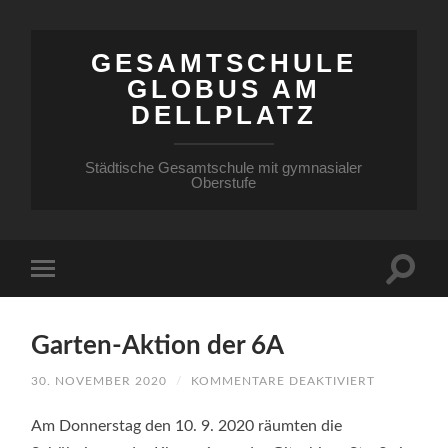
GESAMTSCHULE
GLOBUS AM
DELLPLATZ
Städtische Gesamtschule mit gymnasialer
Oberstufe
Garten-Aktion der 6A
FÜR
30. NOVEMBER 2020
/
KOMMENTARE DEAKTIVIERT
GARTEN-
AKTION
DER
Am Donnerstag den 10. 9. 2020 räumten die
6A