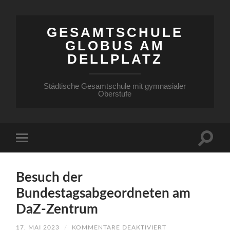
GESAMTSCHULE
GLOBUS AM
DELLPLATZ
Städtische Gesamtschule mit gymnasialer
Oberstufe
Besuch der
Bundestagsabgeordneten am
DaZ-Zentrum
FÜR
17. MAI 2023
/
KOMMENTARE DEAKTIVIERT