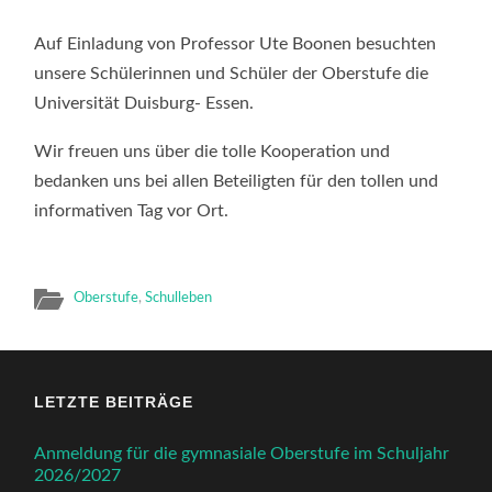
EIN
AUSFLUG
ZUR
Auf Einladung von Professor Ute Boonen besuchten
UNIVERSITÄ
DUISBURG-
unsere Schülerinnen und Schüler der Oberstufe die
ESSEN
Universität Duisburg- Essen.
FÜR
UNSERE
OBERSTUF
Wir freuen uns über die tolle Kooperation und
bedanken uns bei allen Beteiligten für den tollen und
informativen Tag vor Ort.
Oberstufe
,
Schulleben
LETZTE BEITRÄGE
Anmeldung für die gymnasiale Oberstufe im Schuljahr
2026/2027