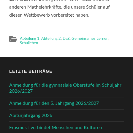
anderen Mathelehrkräfte, die unsere Schüler auf
diesen Wettbewerb vorbereitet haben.
Abteilung 1
,
Abteilung 2
,
DaZ
,
Gemeinsames Lernen
,
Schulleben
LETZTE BEITRÄGE
Anmeldung für die gymnasiale Oberstufe im Schuljahr
2026/2027
Anmeldung für den 5. Jahrgang 2026/2027
Abiturjahrgang 2026
Erasmus+ verbindet Menschen und Kulturen