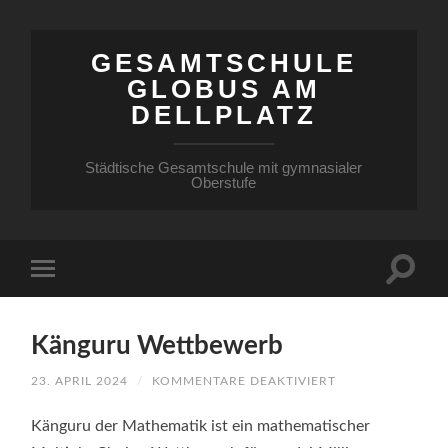
GESAMTSCHULE
GLOBUS AM
DELLPLATZ
Städtische Gesamtschule mit gymnasialer
Oberstufe
Känguru Wettbewerb
FÜR
23. APRIL 2024
/
KOMMENTARE DEAKTIVIERT
KÄNGURU
WETTBEWERB
Känguru der Mathematik ist ein mathematischer