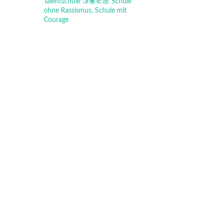
Talentschule
🫱🏾‍🫲🏼 Schule
ohne Rassismus, Schule mit
Courage