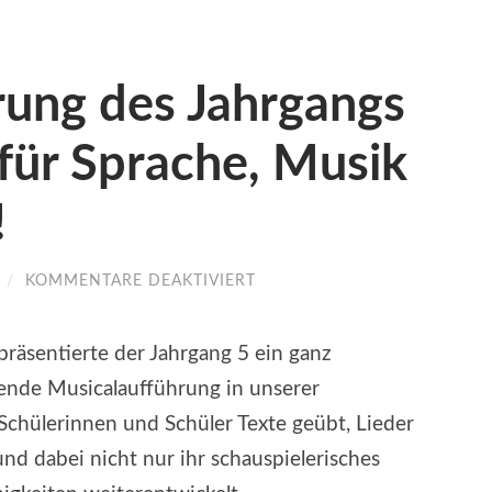
rung des Jahrgangs
 für Sprache, Musik
!
FÜR
/
KOMMENTARE DEAKTIVIERT
MUSICALAUFFÜHRUNG
DES
JAHRGANGS
äsentierte der Jahrgang 5 ein ganz
5
–
ßende Musicalaufführung in unserer
BÜHNE
FREI
Schülerinnen und Schüler Texte geübt, Lieder
FÜR
nd dabei nicht nur ihr schauspielerisches
SPRACHE,
MUSIK