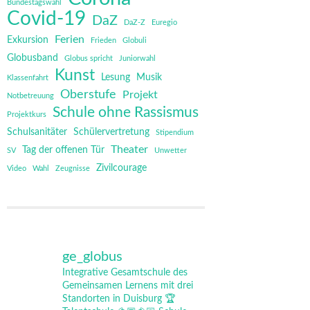
Bundestagswahl
Covid-19
DaZ
DaZ-Z
Euregio
Ferien
Exkursion
Frieden
Globuli
Globusband
Globus spricht
Juniorwahl
Kunst
Lesung
Musik
Klassenfahrt
Oberstufe
Projekt
Notbetreuung
Schule ohne Rassismus
Projektkurs
Schulsanitäter
Schülervertretung
Stipendium
Theater
Tag der offenen Tür
SV
Unwetter
Zivilcourage
Video
Wahl
Zeugnisse
ge_globus
Integrative Gesamtschule des
Gemeinsamen Lernens mit drei
Standorten in Duisburg
🏆