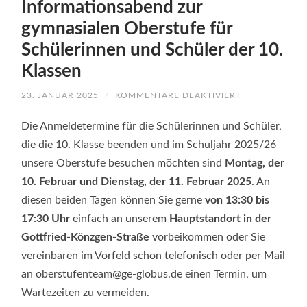
Informationsabend zur
gymnasialen Oberstufe für
Schülerinnen und Schüler der 10.
Klassen
FÜR
23. JANUAR 2025
/
KOMMENTARE DEAKTIVIERT
ANMELDUNG
FÜR
DIE
Die Anmeldetermine für die Schülerinnen und Schüler,
OBERSTUFE
(KLASSE
die die 10. Klasse beenden und im Schuljahr 2025/26
11)
unsere Oberstufe besuchen möchten sind
Montag, der
UND
INFORMATION
10. Februar und Dienstag, der 11. Februar 2025
. An
ZUR
GYMNASIALEN
diesen beiden Tagen können Sie gerne
von 13:30 bis
OBERSTUFE
FÜR
17:30 Uhr
einfach an unserem
Hauptstandort in der
SCHÜLERINNE
UND
Gottfried-Könzgen-Straße
vorbeikommen oder Sie
SCHÜLER
DER
vereinbaren im Vorfeld schon telefonisch oder per Mail
10.
KLASSEN
an
oberstufenteam@ge-globus.de
einen Termin, um
Wartezeiten zu vermeiden.