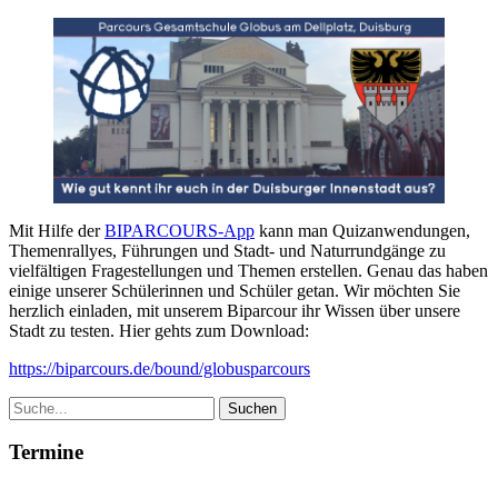
Duisburg-
Biparcour
unserer
Schüler
Mit Hilfe der
BIPARCOURS-App
kann man Quizanwendungen,
Themenrallyes, Führungen und Stadt- und Naturrundgänge zu
vielfältigen Fragestellungen und Themen erstellen. Genau das haben
einige unserer Schülerinnen und Schüler getan. Wir möchten Sie
herzlich einladen, mit unserem Biparcour ihr Wissen über unsere
Stadt zu testen. Hier gehts zum Download:
https://biparcours.de/bound/globusparcours
Termine