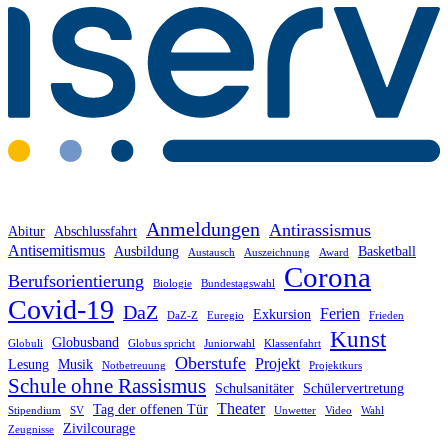
Anmeldungen
Antirassismus
Abitur
Abschlussfahrt
Antisemitismus
Ausbildung
Basketball
Austausch
Auszeichnung
Award
Corona
Berufsorientierung
Biologie
Bundestagswahl
Covid-19
DaZ
Ferien
Exkursion
DaZ-Z
Euregio
Frieden
Kunst
Globusband
Globuli
Globus spricht
Juniorwahl
Klassenfahrt
Oberstufe
Projekt
Lesung
Musik
Notbetreuung
Projektkurs
Schule ohne Rassismus
Schulsanitäter
Schülervertretung
Theater
Tag der offenen Tür
Stipendium
SV
Unwetter
Video
Wahl
Zivilcourage
Zeugnisse