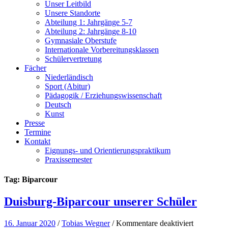
Unser Leitbild
Unsere Standorte
Abteilung 1: Jahrgänge 5-7
Abteilung 2: Jahrgänge 8-10
Gymnasiale Oberstufe
Internationale Vorbereitungsklassen
Schülervertretung
Fächer
Niederländisch
Sport (Abitur)
Pädagogik / Erziehungswissenschaft
Deutsch
Kunst
Presse
Termine
Kontakt
Eignungs- und Orientierungspraktikum
Praxissemester
Tag: Biparcour
Duisburg-Biparcour unserer Schüler
für
16. Januar 2020
/
Tobias Wegner
/
Kommentare deaktiviert