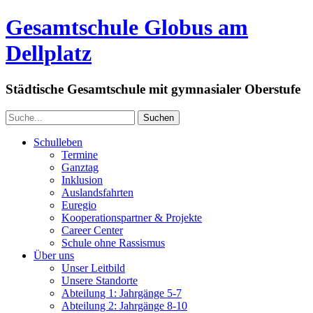
Gesamtschule Globus am
Dellplatz
Städtische Gesamtschule mit gymnasialer Oberstufe
Schulleben
Termine
Ganztag
Inklusion
Auslandsfahrten
Euregio
Kooperationspartner & Projekte
Career Center
Schule ohne Rassismus
Über uns
Unser Leitbild
Unsere Standorte
Abteilung 1: Jahrgänge 5-7
Abteilung 2: Jahrgänge 8-10