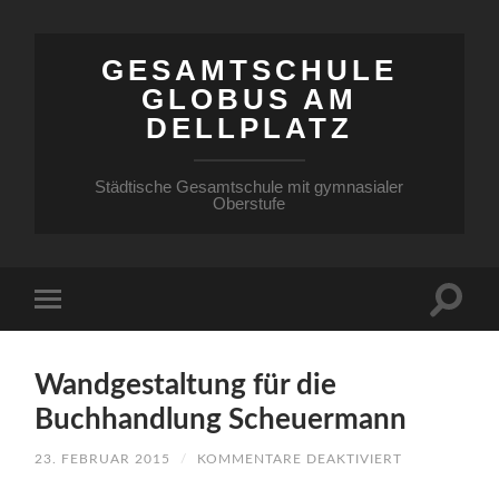
GESAMTSCHULE
GLOBUS AM
DELLPLATZ
Städtische Gesamtschule mit gymnasialer
Oberstufe
Wandgestaltung für die
Buchhandlung Scheuermann
FÜR
23. FEBRUAR 2015
/
KOMMENTARE DEAKTIVIERT
WANDGESTA
FÜR