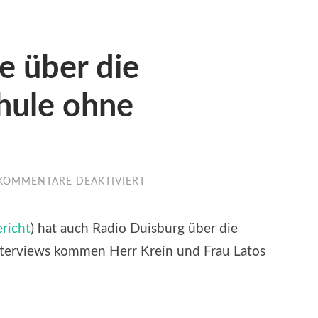
e über die
hule ohne
FÜR
KOMMENTARE DEAKTIVIERT
MEDIENBERICHTE
ÜBER
DIE
richt
) hat auch Radio Duisburg über die
VERLEIHUNG
„SCHULE
Interviews kommen Herr Krein und Frau Latos
OHNE
RASSISMUS“