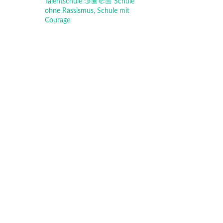
Talentschule
🫱🏾‍🫲🏼 Schule
ohne Rassismus, Schule mit
Courage