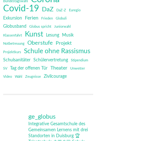
Bundestagswahl
Covid-19
DaZ
DaZ-Z
Euregio
Ferien
Exkursion
Frieden
Globuli
Globusband
Globus spricht
Juniorwahl
Kunst
Lesung
Musik
Klassenfahrt
Oberstufe
Projekt
Notbetreuung
Schule ohne Rassismus
Projektkurs
Schulsanitäter
Schülervertretung
Stipendium
Theater
Tag der offenen Tür
SV
Unwetter
Zivilcourage
Video
Wahl
Zeugnisse
ge_globus
Integrative Gesamtschule des
Gemeinsamen Lernens mit drei
Standorten in Duisburg
🏆