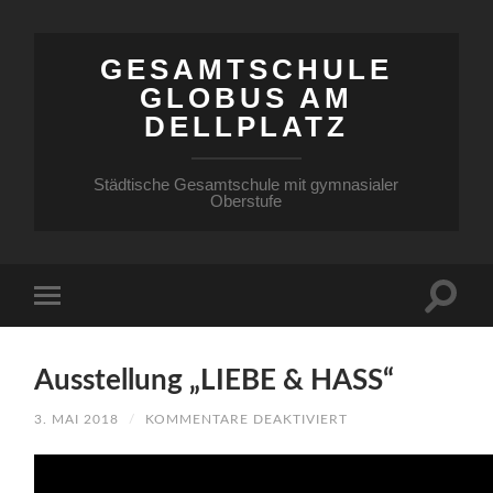
GESAMTSCHULE
GLOBUS AM
DELLPLATZ
Städtische Gesamtschule mit gymnasialer
Oberstufe
Ausstellung „LIEBE & HASS“
FÜR
3. MAI 2018
/
KOMMENTARE DEAKTIVIERT
AUSSTELLUNG
„LIEBE
&
HASS“