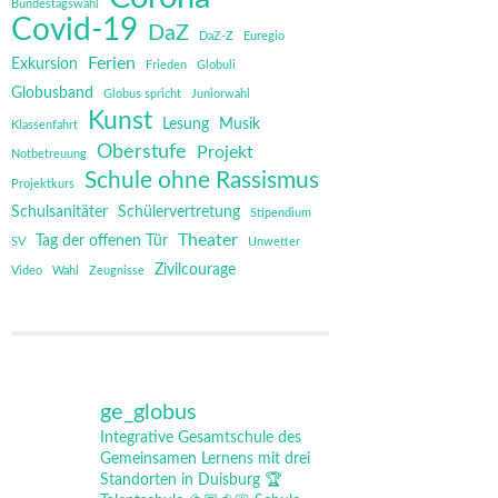
Bundestagswahl
Covid-19
DaZ
DaZ-Z
Euregio
Ferien
Exkursion
Frieden
Globuli
Globusband
Globus spricht
Juniorwahl
Kunst
Lesung
Musik
Klassenfahrt
Oberstufe
Projekt
Notbetreuung
Schule ohne Rassismus
Projektkurs
Schulsanitäter
Schülervertretung
Stipendium
Theater
Tag der offenen Tür
SV
Unwetter
Zivilcourage
Video
Wahl
Zeugnisse
ge_globus
Integrative Gesamtschule des
Gemeinsamen Lernens mit drei
Standorten in Duisburg
🏆