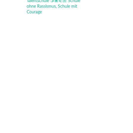
Talentschule
🫱🏾‍🫲🏼 Schule
ohne Rassismus, Schule mit
Courage