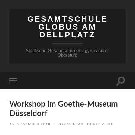
GESAMTSCHULE
GLOBUS AM
DELLPLATZ
Städtische Gesamtschule mit gymnasialer
Oberstufe
Workshop im Goethe-Museum
Düsseldorf
FÜR
16. NOVEMBER 2018
/
KOMMENTARE DEAKTIVIERT
WORKSHO
IM