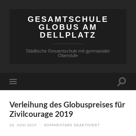
GESAMTSCHULE
GLOBUS AM
DELLPLATZ
Städtische Gesamtschule mit gymnasialer
Oberstufe
Verleihung des Globuspreises für
Zivilcourage 2019
FÜR
26. JUNI 2019
/
KOMMENTARE DEAKTIVIERT
VERLEIHUNG
DES