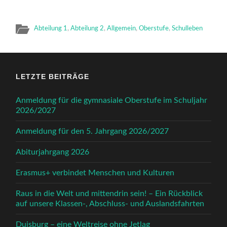
Abteilung 1
,
Abteilung 2
,
Allgemein
,
Oberstufe
,
Schulleben
LETZTE BEITRÄGE
Anmeldung für die gymnasiale Oberstufe im Schuljahr
2026/2027
Anmeldung für den 5. Jahrgang 2026/2027
Abiturjahrgang 2026
Erasmus+ verbindet Menschen und Kulturen
Raus in die Welt und mittendrin sein! – Ein Rückblick
auf unsere Klassen-, Abschluss- und Auslandsfahrten
Duisburg – eine Weltreise ohne Jetlag