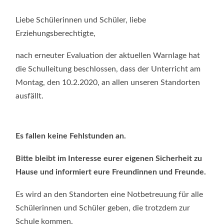
UNTERRICHT
AN
DER
Liebe Schülerinnen und Schüler, liebe
GESAMTSCHU
GLOBUS
Erziehungsberechtigte,
AM
DELLPLATZ
FÄLLT
nach erneuter Evaluation der aktuellen Warnlage hat
AM
MONTAG,
die Schulleitung beschlossen, dass der Unterricht am
DEN
10.2.2020,
Montag, den 10.2.2020, an allen unseren Standorten
AUS!
ausfällt.
Es fallen keine Fehlstunden an.
Bitte bleibt im Interesse eurer eigenen Sicherheit zu
Hause und informiert eure Freundinnen und Freunde.
Es wird an den Standorten eine Notbetreuung für alle
Schülerinnen und Schüler geben, die trotzdem zur
Schule kommen.