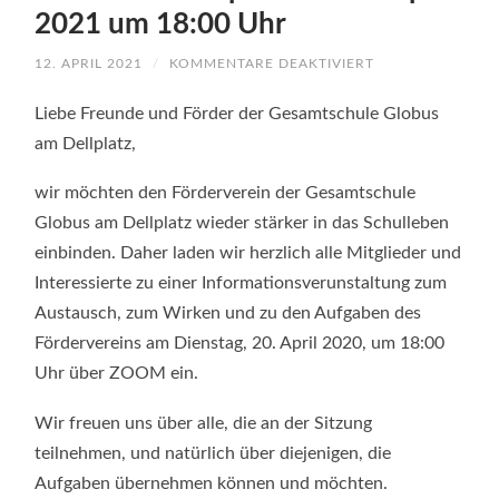
2021 um 18:00 Uhr
FÜR
12. APRIL 2021
/
KOMMENTARE DEAKTIVIERT
EINLADUNG
ZU
EINER
Liebe Freunde und Förder der Gesamtschule Globus
INFORMATIONSV
DES
am Dellplatz,
FÖRDERVEREIN
DER
GESAMTSCHULE
wir möchten den Förderverein der Gesamtschule
GLOBUS
AM
Globus am Dellplatz wieder stärker in das Schulleben
DELLPLATZ
AM
einbinden. Daher laden wir herzlich alle Mitglieder und
20.
APRIL
Interessierte zu einer Informationsverunstaltung zum
2021
Austausch, zum Wirken und zu den Aufgaben des
UM
18:00
Fördervereins am Dienstag, 20. April 2020, um 18:00
UHR
Uhr über ZOOM ein.
Wir freuen uns über alle, die an der Sitzung
teilnehmen, und natürlich über diejenigen, die
Aufgaben übernehmen können und möchten.