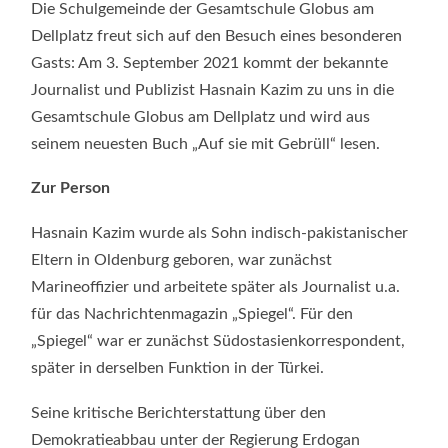
LIEST
Die Schulgemeinde der Gesamtschule Globus am
AUS
SEINEM
Dellplatz freut sich auf den Besuch eines besonderen
NEUEN
Gasts: Am 3. September 2021 kommt der bekannte
BUCH
„AUF
Journalist und Publizist Hasnain Kazim zu uns in die
SIE
MIT
Gesamtschule Globus am Dellplatz und wird aus
GEBRÜLL“
seinem neuesten Buch „Auf sie mit Gebrüll“ lesen.
Zur Person
Hasnain Kazim wurde als Sohn indisch-pakistanischer
Eltern in Oldenburg geboren, war zunächst
Marineoffizier und arbeitete später als Journalist u.a.
für das Nachrichtenmagazin „Spiegel“. Für den
„Spiegel“ war er zunächst Südostasienkorrespondent,
später in derselben Funktion in der Türkei.
Seine kritische Berichterstattung über den
Demokratieabbau unter der Regierung Erdogan