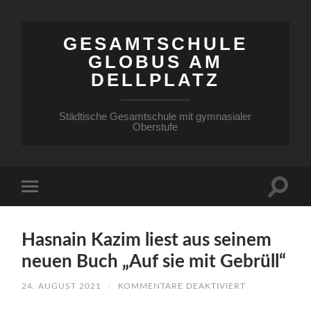
GESAMTSCHULE
GLOBUS AM
DELLPLATZ
Städtische Gesamtschule mit gymnasialer
Oberstufe
Hasnain Kazim liest aus seinem
neuen Buch „Auf sie mit Gebrüll“
FÜR
24. AUGUST 2021
/
KOMMENTARE DEAKTIVIERT
HASNAIN
KAZIM