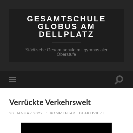
GESAMTSCHULE
GLOBUS AM
DELLPLATZ
Städtische Gesamtschule mit gymnasialer
Oberstufe
Verrückte Verkehrswelt
FÜR
20. JANUAR 2022
/
KOMMENTARE DEAKTIVIERT
VERRÜCKTE
VERKEHRSWEL